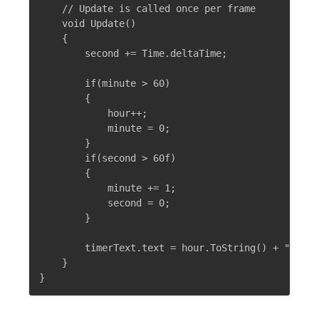
    // Update is called once per frame

    void Update()

    {

        second += Time.deltaTime;

        if(minute > 60)

        {

            hour++;

            minute = 0;

        }

        if(second > 60f)

        {

            minute += 1;

            second = 0;

        }

        timerText.text = hour.ToString() + ":" + 
    }
