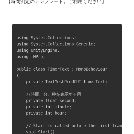
【時間測定のテンプレート。ご利用ください】
using System.Collections;

using System.Collections.Generic;

using UnityEngine;

using TMPro;

public class TimerText : MonoBehaviour

{

    private TextMeshProUGUI timerText;

    //時間、分、秒を表示する用

    private float second;

    private int minute;

    private int hour;

    // Start is called before the first frame upda
    void Start()
