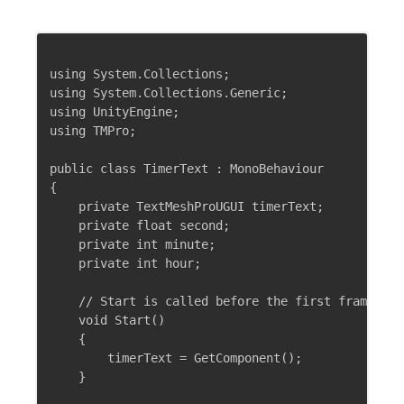
using System.Collections;

using System.Collections.Generic;

using UnityEngine;

using TMPro;

public class TimerText : MonoBehaviour

{

    private TextMeshProUGUI timerText;

    private float second;

    private int minute;

    private int hour;

    // Start is called before the first frame upda
    void Start()

    {

        timerText = GetComponent();

    }
