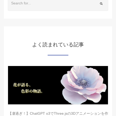
よく読まれている記事
【凄過ぎ！】ChatGPT o3でThree.jsの3Dアニメーションを作