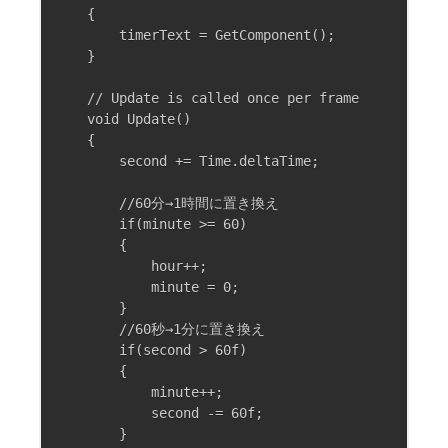
    {

        timerText = GetComponent();

    }

    // Update is called once per frame

    void Update()

    {

        second += Time.deltaTime;

        //60分→1時間に置き換え

        if(minute >= 60)

        {

            hour++;

            minute = 0;

        }

        //60秒→1分に置き換え

        if(second > 60f)

        {

            minute++;

            second -= 60f;

        }
