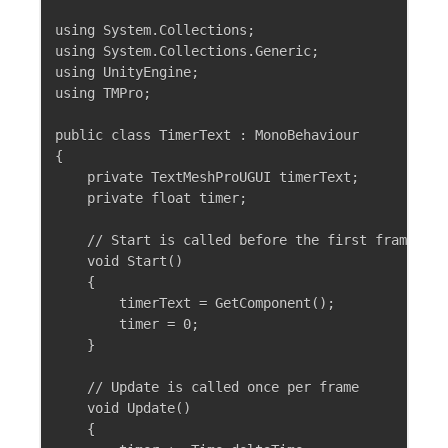
using System.Collections;

using System.Collections.Generic;

using UnityEngine;

using TMPro;

public class TimerText : MonoBehaviour

{

    private TextMeshProUGUI timerText;

    private float timer;

    // Start is called before the first frame upda
    void Start()

    {

        timerText = GetComponent();

        timer = 0;    

    }

    // Update is called once per frame

    void Update()

    {
