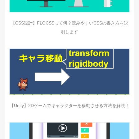
【CSS設計】FLOCSSって何？読みやすいCSSの書き方を説
明します
【Unity】2Dゲームでキャラクターを移動させる方法を解説！