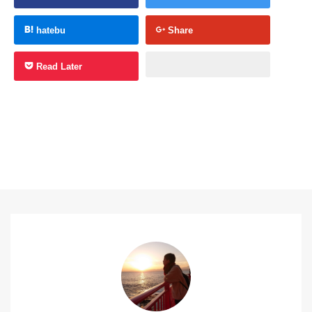
hatebu
Share
Read Later