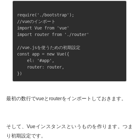
require('./bootstrap');

//vueのインポート

import Vue from 'vue'

import router from './router'

//vue.jsを使うための初期設定

const app = new Vue({

    el: '#app',

    router: router,

最初の数行でvueとrouterをインポートしておきます。
そして、Vueインスタンスというものを作ります。つま
り初期設定です。