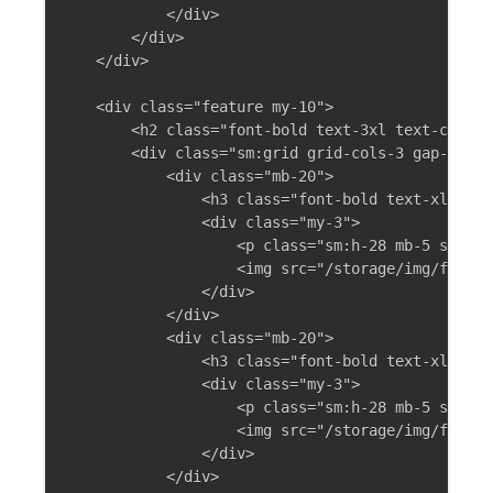
            </div>

        </div>

    </div>

    <div class="feature my-10">

        <h2 class="font-bold text-3xl text-cente
        <div class="sm:grid grid-cols-3 gap-4 my-
            <div class="mb-20">

                <h3 class="font-bold text-xl 
                <div class="my-3">

                    <p class="sm:h-28 m
                    <img src="/storage/img/featur
                </div>

            </div>

            <div class="mb-20">

                <h3 class="font-bold text-xl te
                <div class="my-3">

                    <p class="sm:h-28 
                    <img src="/storage/img/featur
                </div>

            </div>
