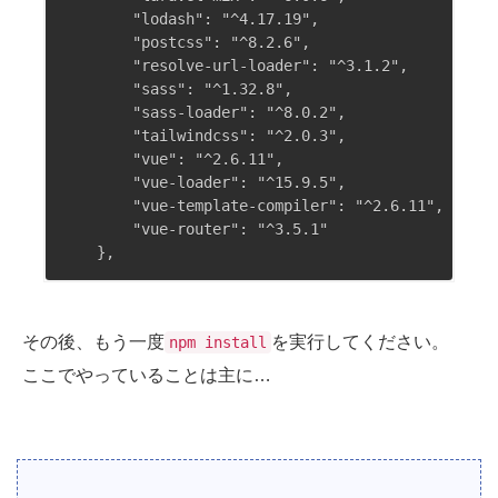
        "lodash": "^4.17.19",

        "postcss": "^8.2.6",

        "resolve-url-loader": "^3.1.2",

        "sass": "^1.32.8",

        "sass-loader": "^8.0.2",

        "tailwindcss": "^2.0.3",

        "vue": "^2.6.11",

        "vue-loader": "^15.9.5",

        "vue-template-compiler": "^2.6.11",

        "vue-router": "^3.5.1"

その後、もう一度
を実行してください。
npm install
ここでやっていることは主に…