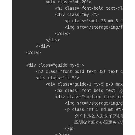
            <div class="mb-20">

                <h3 class="font-bold text-xl
                <div class="my-3">

                    <p class="sm:h-28 mb-
                    <img src="/storage/img/featur
                </div>

            </div>

        </div>

    </div>

    <div class="guide my-5">

        <h2 class="font-bold text-3xl text-cente
        <div class="mx-5">

            <div class="guide-1 my-5 p-3 max-w-2x
                <h3 class="font-bold text-l
                <div class="sm:flex items-center 
                    <img src="/storage/img/guide0
                    <p class="mt-5 md:mt-0">

                        タイトルと入力タイプを追加しま
                        説明など細かい設定もできます。
                    </p>

                </div>
