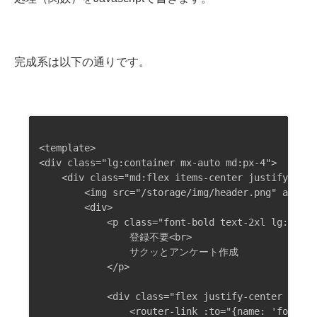
完成系は以下の通りです。
<template>

<div class="lg:container mx-auto md:px-4">

    <div class="md:flex items-center justify-cente
        <img src="/storage/img/header.png" alt="h
        <div>

            <p class="font-bold text-2xl lg:text-
                登録不要<br>

                サクッとアンケート作成

            </p>

            <div class="flex justify-center md:ju
                <router-link :to="{name: 'form.c