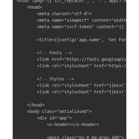
<html lang="{{ str_replace('_', '-', app()->getLo
    <head>

        <meta charset="utf-8">

        <meta name="viewport" content="width=devi
        <meta name="csrf-token" content="{{ csrf_
        <title>{{config('app.name', 'Set Form')}}
        <!-- Fonts -->

        <link href="https://fonts.googleapis.com/
        <link rel="stylesheet" href="https://use.
        <!-- Styles -->

        <link rel="stylesheet" href="{{mix('css/a
        <link rel="stylesheet" href="{{mix('css/m
    </head>

    <body class="antialiased">

        <div id="app">

            <x-header></x-header>

            <main class="py-8 bg-gray-100">
