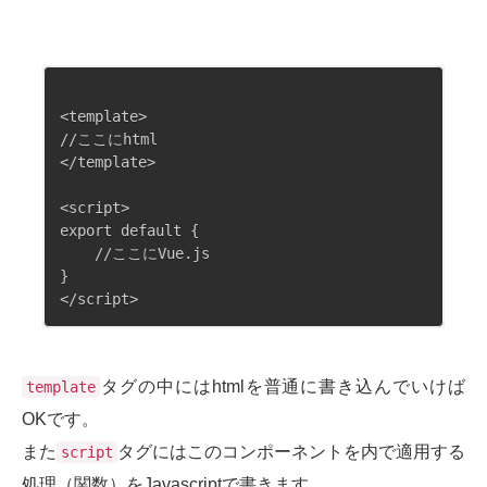
<template>

//ここにhtml

</template>

<script>

export default {

    //ここにVue.js

}

タグの中にはhtmlを普通に書き込んでいけば
template
OKです。
また
タグにはこのコンポーネントを内で適用する
script
処理（関数）をJavascriptで書きます。