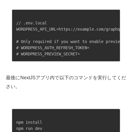
// .env.local

WORDPRESS_API_URL=https://example.com/graphql //
# Only required if you want to enable preview mode
# WORDPRESS_AUTH_REFRESH_TOKEN=

最後にNextJSアプリ内で以下のコマンドを実行してくだ
さい。
npm install
