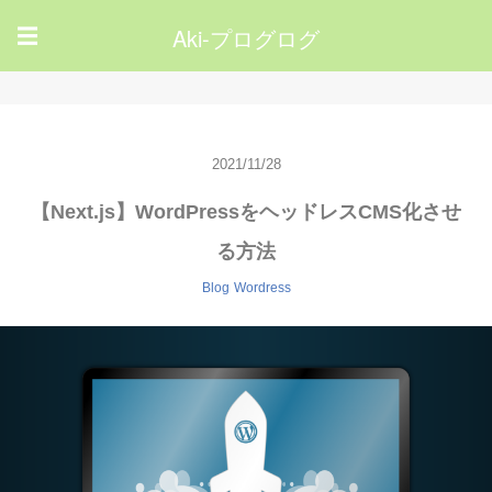
Aki-プログログ
☰
2021/11/28
【Next.js】WordPressをヘッドレスCMS化させ
る方法
Blog
Wordress