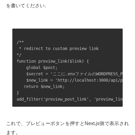
を書いてください.
/**

 * redirect to custom preview link

*/

function preview_link($link) {

	global $post;

	$secret = 'ここに.envファイルのWORDPRESS_PREVIEW_SECRET';

	$new_link = 'http://localhost:3000/api/preview?secret='.$secret.'&id='.$post->ID;

   return $new_link;

}

これで、プレビューボタンを押すとNext.js側で表示され
ます。