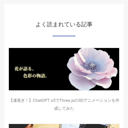
よく読まれている記事
【凄過ぎ！】ChatGPT o3でThree.jsの3Dアニメーションを作
成してみた