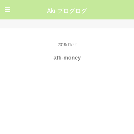
Aki-プログログ
☰
2019/11/22
affi-money