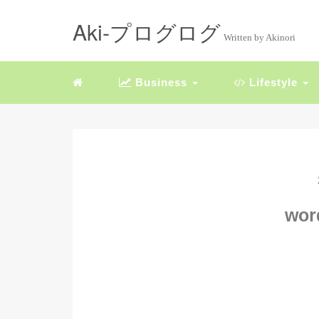
Aki-プログログ
Written by Akinori
Business
Lifestyle
wor