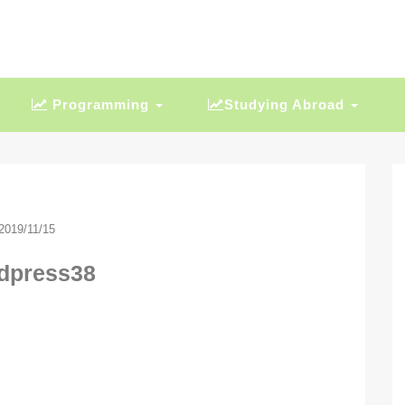
Programming
Studying Abroad
2019/11/15
dpress38