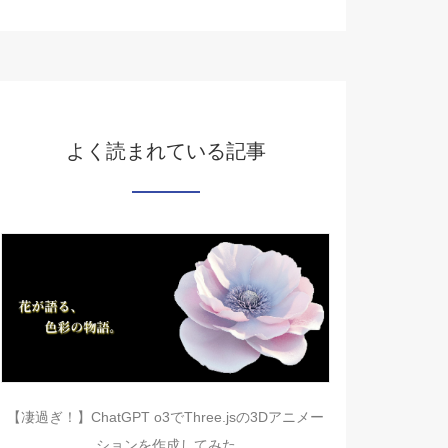
よく読まれている記事
【凄過ぎ！】ChatGPT o3でThree.jsの3Dアニメー
ションを作成してみた