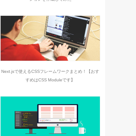
Next.jsで使えるCSSフレームワークまとめ！【おす
すめはCSS Moduleです】