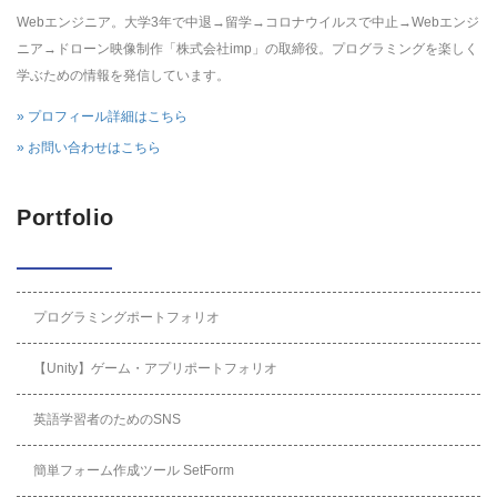
Webエンジニア。大学3年で中退→留学→コロナウイルスで中止→Webエンジ
ニア→ドローン映像制作「株式会社imp」の取締役。プログラミングを楽しく
学ぶための情報を発信しています。
» プロフィール詳細はこちら
» お問い合わせはこちら
Portfolio
プログラミングポートフォリオ
【Unity】ゲーム・アプリポートフォリオ
英語学習者のためのSNS
簡単フォーム作成ツール SetForm