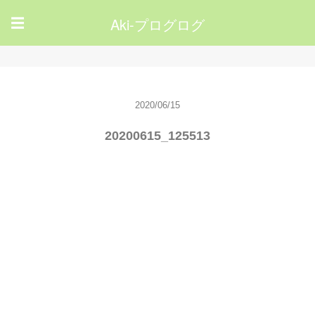
Aki-プログログ
☰
2020/06/15
20200615_125513