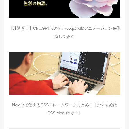
【凄過ぎ！】ChatGPT o3でThree.jsの3Dアニメーションを作
成してみた
Next.jsで使えるCSSフレームワークまとめ！【おすすめは
CSS Moduleです】