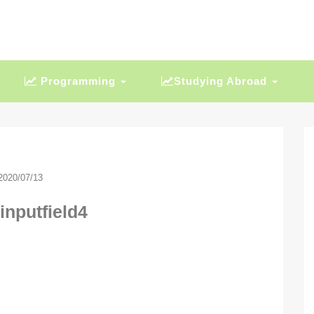
Programming
Studying Abroad
2020/07/13
-inputfield4