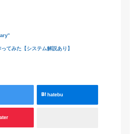
ary"
lで作ってみた【システム解説あり】
hatebu
ater