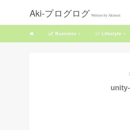
Aki-プログログ
Written by Akinori
Business
Lifestyle
unity