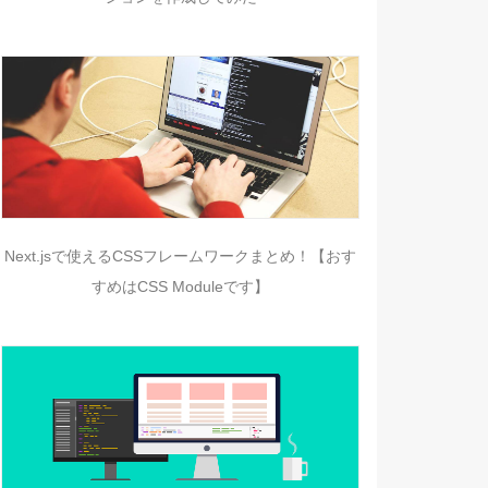
Next.jsで使えるCSSフレームワークまとめ！【おす
すめはCSS Moduleです】