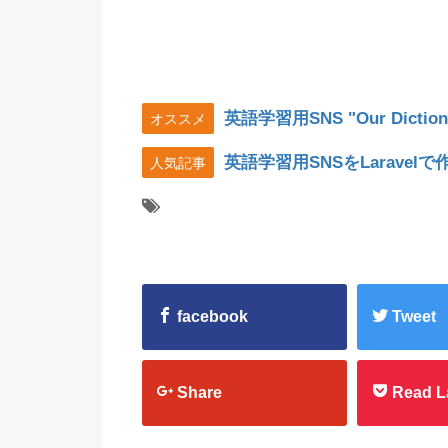
英語学習用SNS "Our Diction
オススメ
英語学習用SNSをLarave
人気記事
facebook
Tweet
Share
Read L