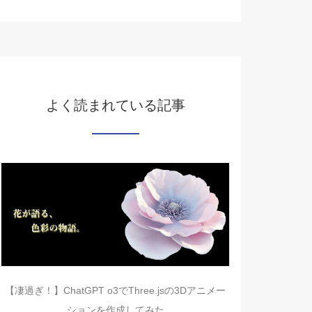
よく読まれている記事
【凄過ぎ！】ChatGPT o3でThree.jsの3Dアニメー
ションを作成してみた