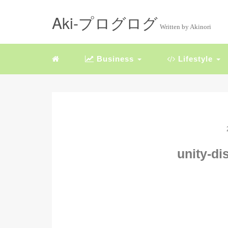
Aki-プログログ
Written by Akinori
Business
Lifestyle
unity-di