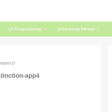
Programming
Studying Abroad
2020/07/17
stinction-app4