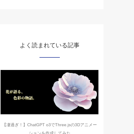
よく読まれている記事
【凄過ぎ！】ChatGPT o3でThree.jsの3Dアニメー
ションを作成してみた