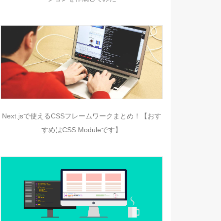
Next.jsで使えるCSSフレームワークまとめ！【おす
すめはCSS Moduleです】