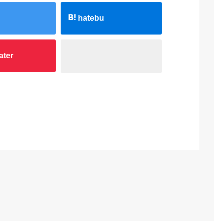
hatebu
ater