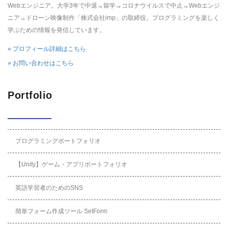
Webエンジニア。大学3年で中退→留学→コロナウイルスで中止→Webエンジ
ニア→ドローン映像制作「株式会社imp」の取締役。プログラミングを楽しく
学ぶための情報を発信しています。
» プロフィール詳細はこちら
» お問い合わせはこちら
Portfolio
プログラミングポートフォリオ
【Unity】ゲーム・アプリポートフォリオ
英語学習者のためのSNS
簡単フォーム作成ツール SetForm