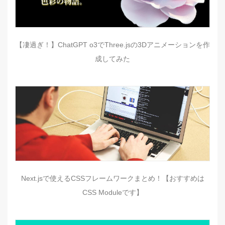
【凄過ぎ！】ChatGPT o3でThree.jsの3Dアニメーションを作
成してみた
Next.jsで使えるCSSフレームワークまとめ！【おすすめは
CSS Moduleです】