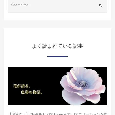
よく読まれている記事
【凄過ぎ！】ChatGPT o3でThree.jsの3Dアニメーションを作