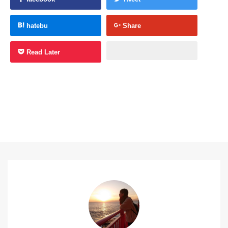
hatebu
Share
Read Later