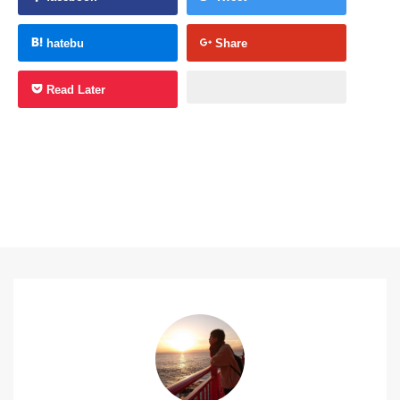
hatebu
Share
Read Later