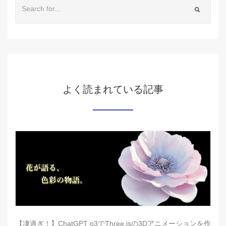
よく読まれている記事
【凄過ぎ！】ChatGPT o3でThree.jsの3Dアニメーションを作