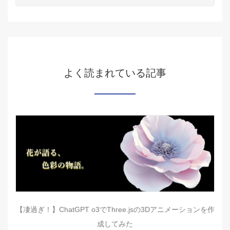
よく読まれている記事
【凄過ぎ！】ChatGPT o3でThree.jsの3Dアニメーションを作
成してみた