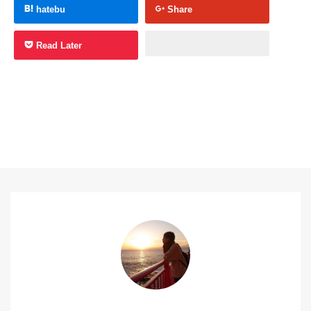
hatebu
Share
Read Later