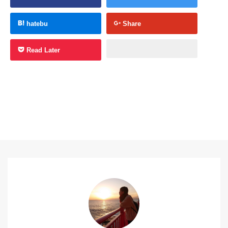
hatebu
Share
Read Later