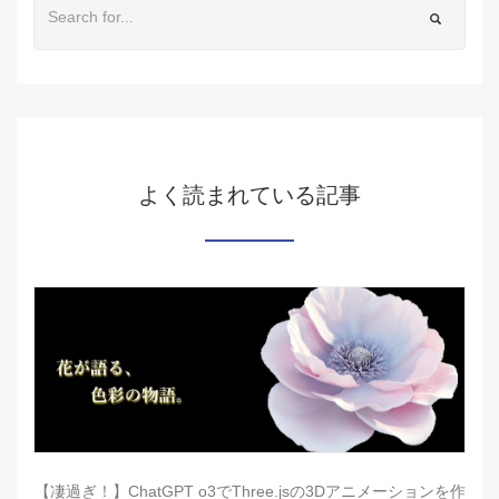
よく読まれている記事
【凄過ぎ！】ChatGPT o3でThree.jsの3Dアニメーションを作