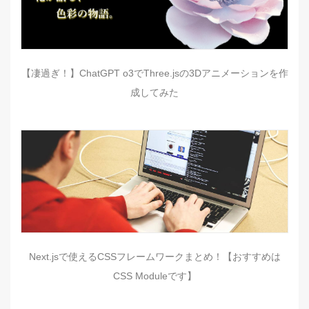
【凄過ぎ！】ChatGPT o3でThree.jsの3Dアニメーションを作
成してみた
Next.jsで使えるCSSフレームワークまとめ！【おすすめは
CSS Moduleです】