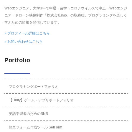
Webエンジニア。大学3年で中退→留学→コロナウイルスで中止→Webエンジ
ニア→ドローン映像制作「株式会社imp」の取締役。プログラミングを楽しく
学ぶための情報を発信しています。
» プロフィール詳細はこちら
» お問い合わせはこちら
Portfolio
プログラミングポートフォリオ
【Unity】ゲーム・アプリポートフォリオ
英語学習者のためのSNS
簡単フォーム作成ツール SetForm