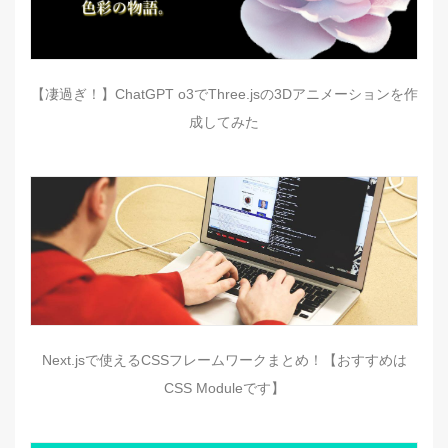
【凄過ぎ！】ChatGPT o3でThree.jsの3Dアニメーションを作
成してみた
Next.jsで使えるCSSフレームワークまとめ！【おすすめは
CSS Moduleです】