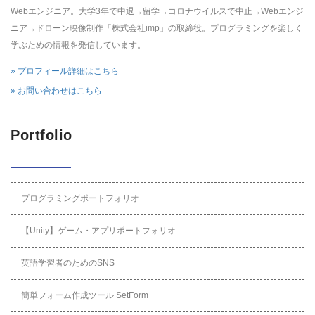
Webエンジニア。大学3年で中退→留学→コロナウイルスで中止→Webエンジ
ニア→ドローン映像制作「株式会社imp」の取締役。プログラミングを楽しく
学ぶための情報を発信しています。
» プロフィール詳細はこちら
» お問い合わせはこちら
Portfolio
プログラミングポートフォリオ
【Unity】ゲーム・アプリポートフォリオ
英語学習者のためのSNS
簡単フォーム作成ツール SetForm