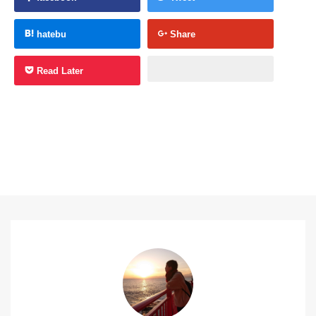
hatebu
Share
Read Later