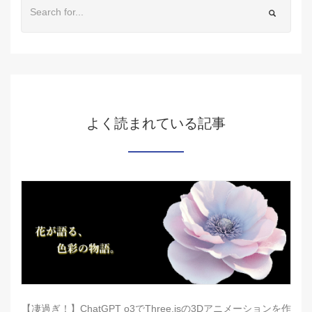
よく読まれている記事
【凄過ぎ！】ChatGPT o3でThree.jsの3Dアニメーションを作