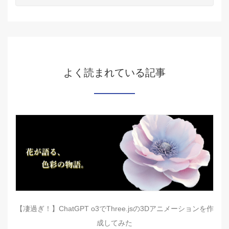
よく読まれている記事
【凄過ぎ！】ChatGPT o3でThree.jsの3Dアニメーションを作
成してみた