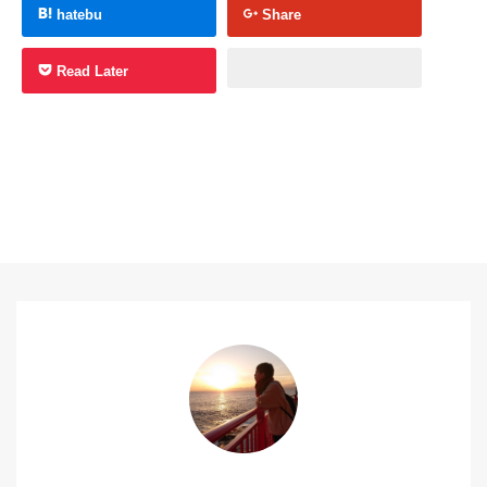
hatebu
Share
Read Later